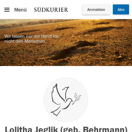
Menü
Anmelden
Abo
Wir lassen nur die Hand los,
nicht den Menschen.
Lolitha Jeglik (geb. Behrmann)