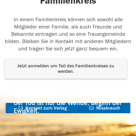
Familienkreis
In einem Familienkreis können sich sowohl alle
Mitglieder einer Familie, als auch Freunde und
Bekannte eintragen und so eine Trauergemeinde
bilden. Bleiben Sie in Kontakt mit anderen Mitgliedern
und tragen Sie sich jetzt ganz bequem ein.
Jetzt anmelden um Teil des Familienkreises zu
werden.
Der Tod ist nicht das Ende, nicht die
Vergänglichkeit,
der Tod ist nur die Wende, Beginn der
Kontakt zum Verlag
Missbrauch
Ewigkeit.
aufnehmen
melden