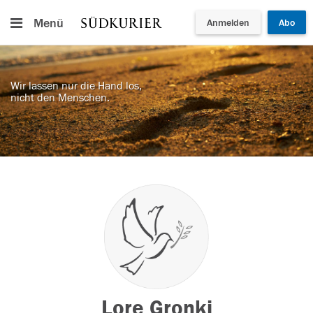
Menü
Anmelden
Abo
Wir lassen nur die Hand los,
nicht den Menschen.
Lore Gronki