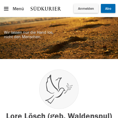
Menü
Anmelden
Abo
Wir lassen nur die Hand los,
nicht den Menschen.
Lore Lösch (geb. Waldenspul)