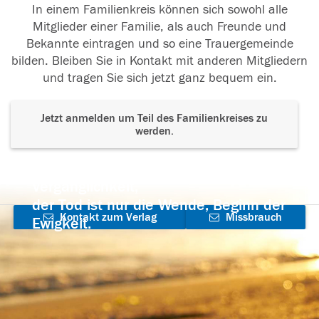
In einem Familienkreis können sich sowohl alle
Mitglieder einer Familie, als auch Freunde und
Bekannte eintragen und so eine Trauergemeinde
bilden. Bleiben Sie in Kontakt mit anderen Mitgliedern
und tragen Sie sich jetzt ganz bequem ein.
Jetzt anmelden um Teil des Familienkreises zu
werden.
Der Tod ist nicht das Ende, nicht die
Vergänglichkeit,
der Tod ist nur die Wende, Beginn der
Kontakt zum Verlag
Missbrauch
Ewigkeit.
aufnehmen
melden