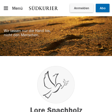
Menü
Anmelden
Abo
Wir lassen nur die Hand los,
nicht den Menschen.
Lore Spachholz