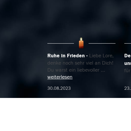
Ruhe in Frieden
Liebe Lore,
De
denke noch sehr viel an Dich!
un
Du warst ein liebevoller
...
fü
weiterlesen
30.08.2023
23.