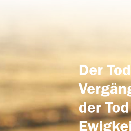
Der Tod
Vergäng
der Tod
Ewigkei