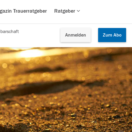
gazin Trauerratgeber
Ratgeber
barschaft
Anmelden
Zum
Abo