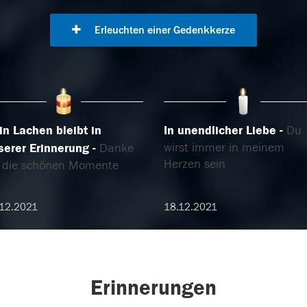
Erleuchten einer Gedenkkerze
in Lachen bleibt in
In unendlicher Liebe
Du
wirst immer in meinem
serer Erinnerung
Danke
Herzen sein
r die schönen Momente
12.2021
18.12.2021
Erinnerungen