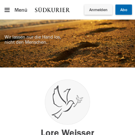
Menü
Anmelden
Abo
Wir lassen nur die Hand los,
nicht den Menschen.
Lore Weisser