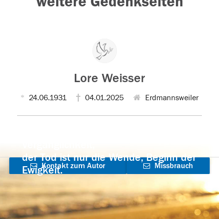
weitere Gedenkseiten
Lore Weisser
24.06.1931
04.01.2025
Erdmannsweiler
Der Tod ist nicht das Ende, nicht die
Vergänglichkeit,
der Tod ist nur die Wende, Beginn der
Kontakt zum Autor
Missbrauch
Ewigkeit.
aufnehmen
melden