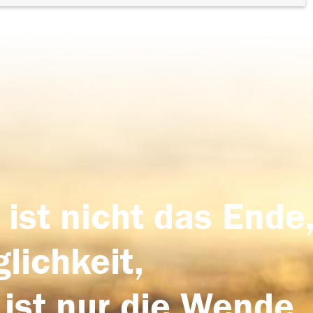
 ist nicht das Ende,
lichkeit,
 ist nur die Wende,