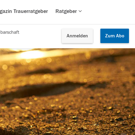
gazin Trauerratgeber
Ratgeber
barschaft
Anmelden
Zum
Abo