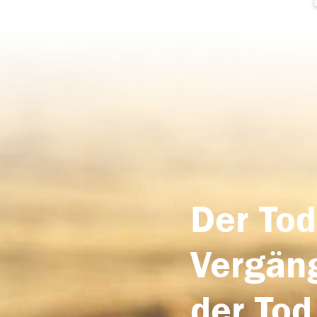
Der Tod
Vergäng
der Tod