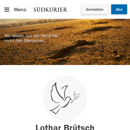
Menü
Anmelden
Abo
Wir lassen nur die Hand los,
nicht den Menschen.
Lothar Brütsch