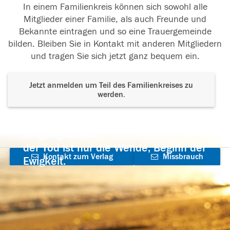
In einem Familienkreis können sich sowohl alle
Mitglieder einer Familie, als auch Freunde und
Bekannte eintragen und so eine Trauergemeinde
bilden. Bleiben Sie in Kontakt mit anderen Mitgliedern
und tragen Sie sich jetzt ganz bequem ein.
Jetzt anmelden um Teil des Familienkreises zu
werden.
Der Tod ist nicht das Ende, nicht die
Vergänglichkeit,
der Tod ist nur die Wende, Beginn der
Kontakt zum Verlag
Missbrauch
Ewigkeit.
aufnehmen
melden