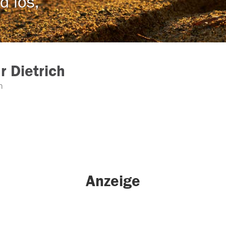
d los,
r Dietrich
n
Anzeige