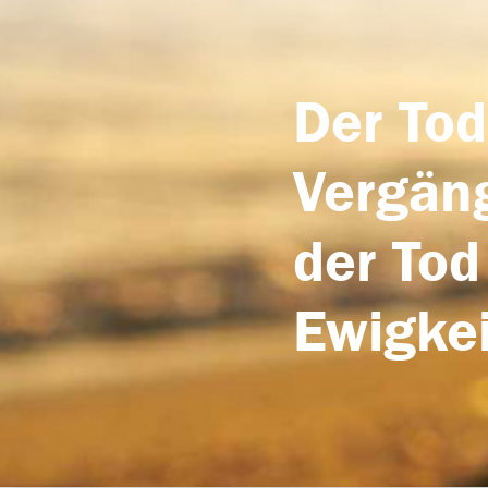
Der Tod
Vergäng
der Tod
Ewigkei