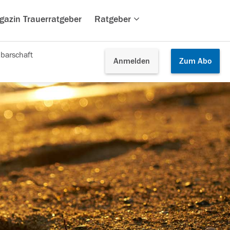
gazin Trauerratgeber
Ratgeber
barschaft
Anmelden
Zum
Abo