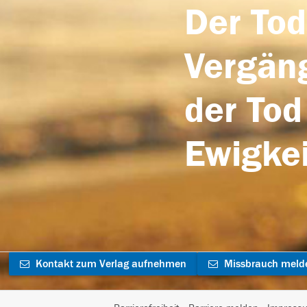
Der Tod
Vergäng
der Tod
Ewigkei
Kontakt zum Verlag aufnehmen
Missbrauch meld