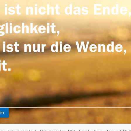
 ist nicht das Ende,
lichkeit,
 ist nur die Wende,
t.
en