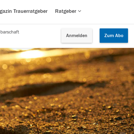
gazin Trauerratgeber
Ratgeber
barschaft
Anmelden
Zum
Abo