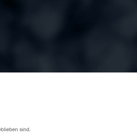
eblieben sind.