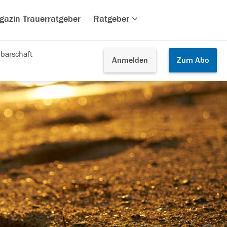
gazin Trauerratgeber
Ratgeber
barschaft
Anmelden
Zum
Abo