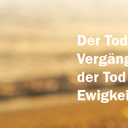
Der Tod
Vergäng
der Tod
Ewigkei