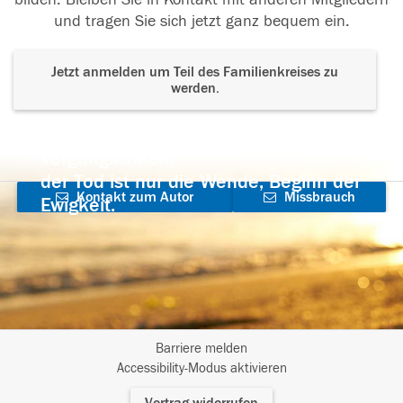
und tragen Sie sich jetzt ganz bequem ein.
Jetzt anmelden um Teil des Familienkreises zu
werden.
Der Tod ist nicht das Ende, nicht die
Vergänglichkeit,
der Tod ist nur die Wende, Beginn der
Kontakt zum Autor
Missbrauch
Ewigkeit.
aufnehmen
melden
Barriere melden
I
Accessibility-Modus aktivieren
m