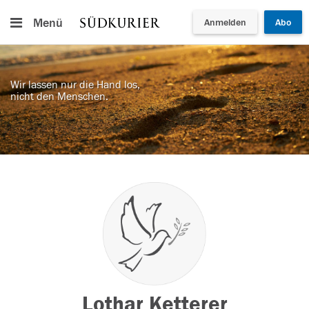
Menü
Anmelden
Abo
Wir lassen nur die Hand los,
nicht den Menschen.
Lothar Ketterer