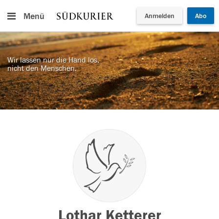
Menü
Anmelden
Abo
Wir lassen nur die Hand los,
nicht den Menschen.
Lothar Ketterer