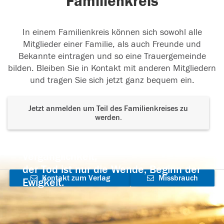
Familienkreis
In einem Familienkreis können sich sowohl alle
Mitglieder einer Familie, als auch Freunde und
Bekannte eintragen und so eine Trauergemeinde
bilden. Bleiben Sie in Kontakt mit anderen Mitgliedern
und tragen Sie sich jetzt ganz bequem ein.
Jetzt anmelden um Teil des Familienkreises zu
werden.
Der Tod ist nicht das Ende, nicht die
Vergänglichkeit,
der Tod ist nur die Wende, Beginn der
Kontakt zum Verlag
Missbrauch
Ewigkeit.
aufnehmen
melden