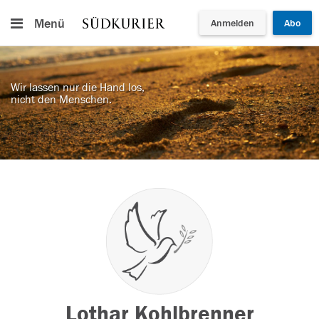
Menü
Anmelden
Abo
Wir lassen nur die Hand los,
nicht den Menschen.
Lothar Kohlbrenner