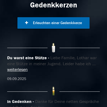
Gedenkkerzen
Erleuchten einer Gedenkkerze
Du warst eine Stütze
Liebe Familie, Lothar war
eine Stütze in meiner Jugend. Leider habe ich
...
weiterlesen
09.09.2025
in Gedenken
Danke für Deine netten Gespräche