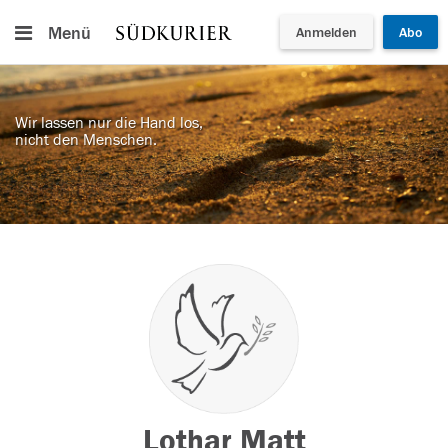
Menü
Anmelden
Abo
Wir lassen nur die Hand los,
nicht den Menschen.
Lothar Matt