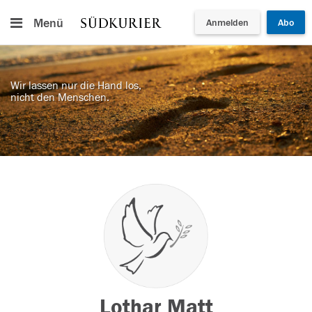
Menü
Anmelden
Abo
Wir lassen nur die Hand los,
nicht den Menschen.
Lothar Matt