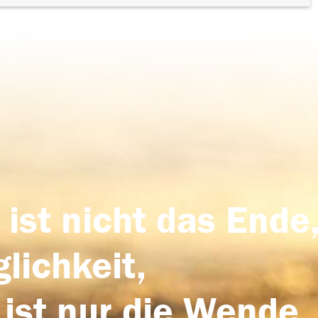
 ist nicht das Ende,
lichkeit,
 ist nur die Wende,