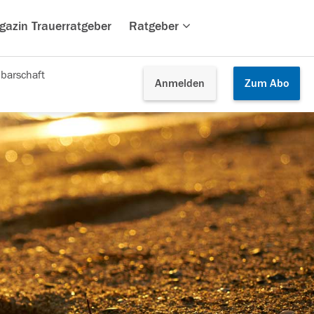
gazin Trauerratgeber
Ratgeber
barschaft
Anmelden
Zum
Abo