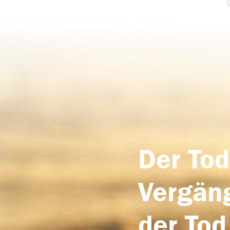
Der Tod
Vergäng
der Tod