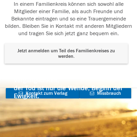
In einem Familienkreis können sich sowohl alle
Mitglieder einer Familie, als auch Freunde und
Bekannte eintragen und so eine Trauergemeinde
bilden. Bleiben Sie in Kontakt mit anderen Mitgliedern
und tragen Sie sich jetzt ganz bequem ein.
Jetzt anmelden um Teil des Familienkreises zu
werden.
Der Tod ist nicht das Ende, nicht die
Vergänglichkeit,
der Tod ist nur die Wende, Beginn der
Kontakt zum Verlag
Missbrauch
Ewigkeit.
aufnehmen
melden