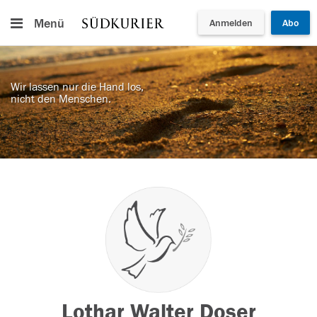
Menü
Anmelden
Abo
Wir lassen nur die Hand los,
nicht den Menschen.
Lothar Walter Doser