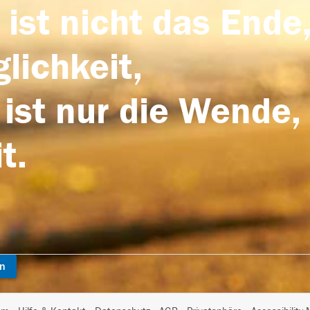
 ist nicht das Ende,
lichkeit,
 ist nur die Wende,
t.
en