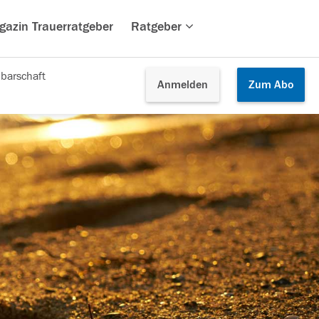
gazin Trauerratgeber
Ratgeber
barschaft
Anmelden
Zum
Abo