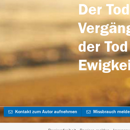
Der Tod
Vergäng
der Tod
Ewigkei
Kontakt zum Autor aufnehmen
Missbrauch meld