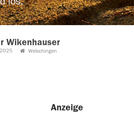
d los,
ar Wikenhauser
.2025
Welschingen
Anzeige