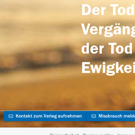
Der Tod
Vergäng
der Tod
Ewigkei
Kontakt zum Verlag aufnehmen
Missbrauch meld