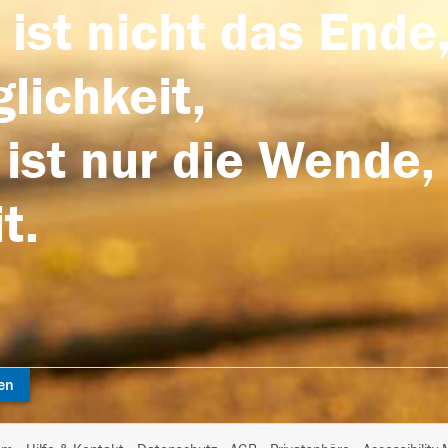
 ist nicht das Ende,
lichkeit,
 ist nur die Wende,
t.
en