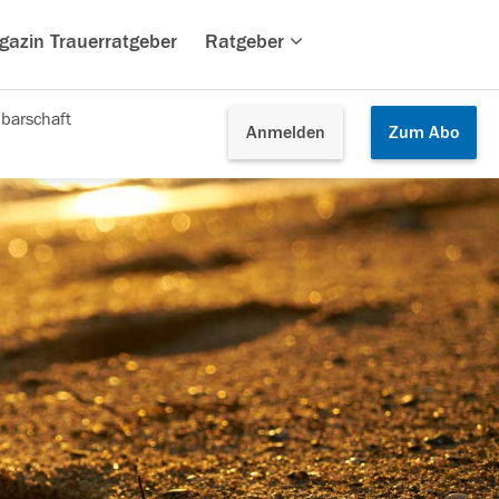
gazin Trauerratgeber
Ratgeber
barschaft
Anmelden
Zum
Abo