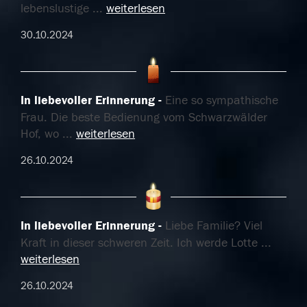
lebenslustige
...
weiterlesen
30.10.2024
In liebevoller Erinnerung
Eine so sympathische
Frau. Die beste Bedienung vom Schwarzwälder
Hof, wo
...
weiterlesen
26.10.2024
In liebevoller Erinnerung
Liebe Familie? Viel
Kraft in dieser schweren Zeit. Ich werde Lotte
...
weiterlesen
26.10.2024