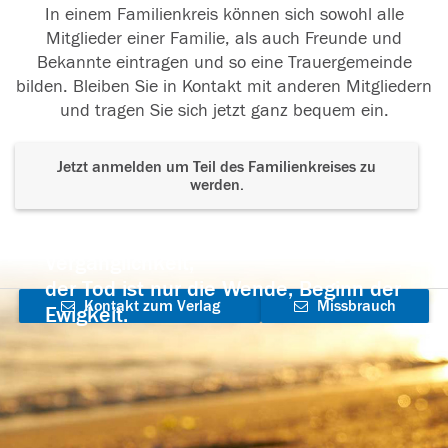
In einem Familienkreis können sich sowohl alle
Mitglieder einer Familie, als auch Freunde und
Bekannte eintragen und so eine Trauergemeinde
bilden. Bleiben Sie in Kontakt mit anderen Mitgliedern
und tragen Sie sich jetzt ganz bequem ein.
Jetzt anmelden um Teil des Familienkreises zu
werden.
Der Tod ist nicht das Ende, nicht die
Vergänglichkeit,
der Tod ist nur die Wende, Beginn der
Kontakt zum Verlag
Missbrauch
Ewigkeit.
aufnehmen
melden