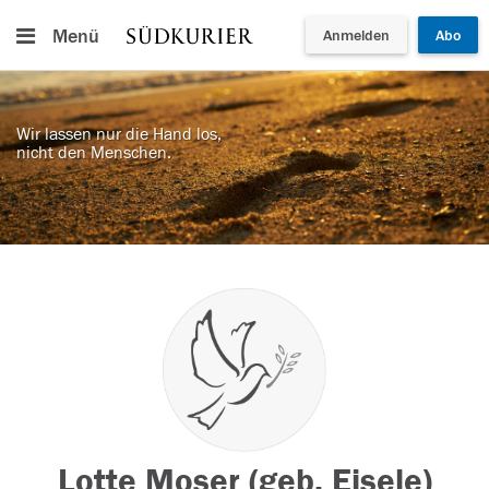
Menü
Anmelden
Abo
Wir lassen nur die Hand los,
nicht den Menschen.
Lotte Moser (geb. Eisele)