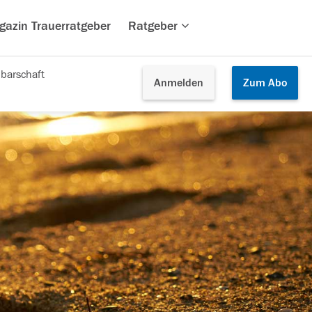
gazin Trauerratgeber
Ratgeber
barschaft
Anmelden
Zum
Abo