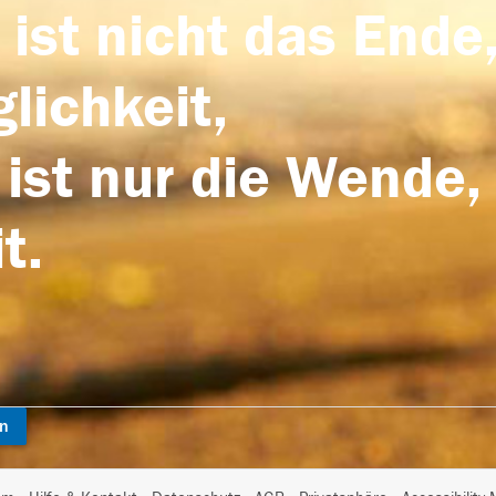
 ist nicht das Ende,
lichkeit,
 ist nur die Wende,
t.
en