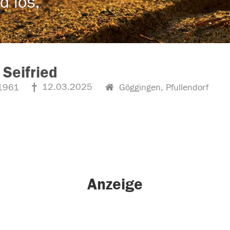
d los,
 Seifried
12.03.2025
1961
Göggingen, Pfullendorf
Anzeige