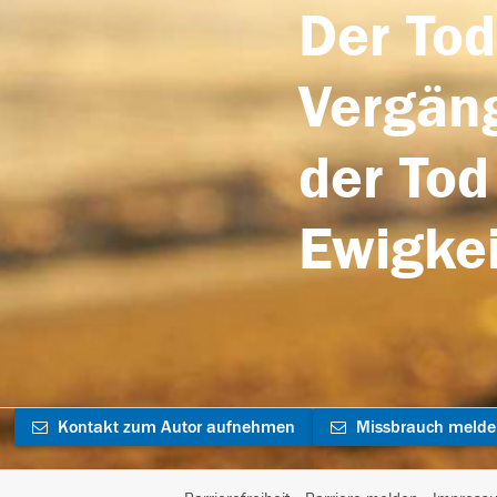
Der Tod
Vergäng
der Tod
Ewigkei
Kontakt zum Autor aufnehmen
Missbrauch meld