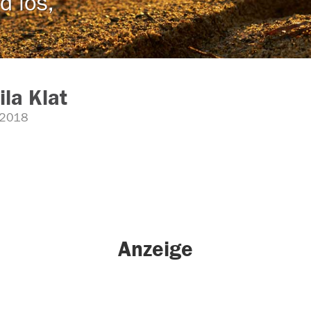
d los,
la Klat
.2018
Anzeige