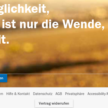
lichkeit,
 ist nur die Wende,
t.
en
I
um
Hilfe & Kontakt
Datenschutz
AGB
Privatsphäre
Accessibility
m
Vertrag widerrufen
A