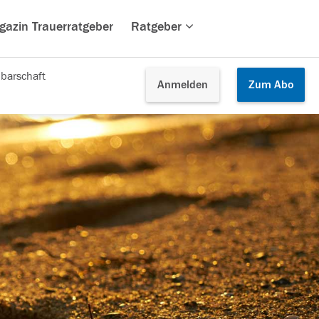
gazin Trauerratgeber
Ratgeber
barschaft
Anmelden
Zum
Abo