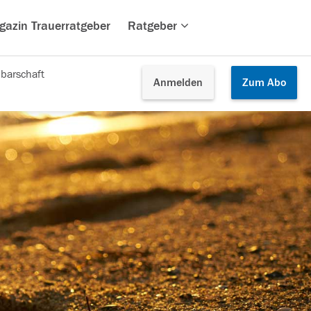
gazin Trauerratgeber
Ratgeber
barschaft
Anmelden
Zum
Abo