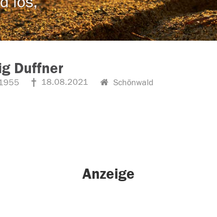
d los,
g Duffner
18.08.2021
1955
Schönwald
Anzeige