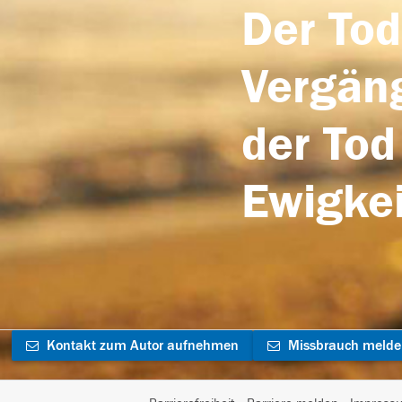
Der Tod
Vergäng
der Tod
Ewigkei
Kontakt zum Autor aufnehmen
Missbrauch meld