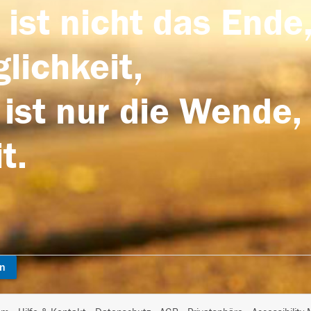
 ist nicht das Ende,
lichkeit,
 ist nur die Wende,
t.
en