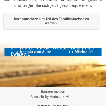
und tragen Sie sich jetzt ganz bequem ein.
Jetzt anmelden um Teil des Familienkreises zu
werden.
Der Tod ist nicht das Ende, nicht die
Vergänglichkeit,
der Tod ist nur die Wende, Beginn der
Kontakt zum Autor
Missbrauch
Ewigkeit.
aufnehmen
melden
Barriere melden
I
Accessibility-Modus aktivieren
m