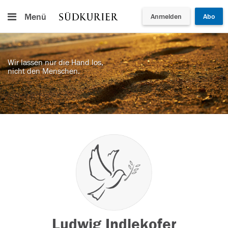
Menü
Anmelden
Abo
Wir lassen nur die Hand los,
nicht den Menschen.
Ludwig Indlekofer