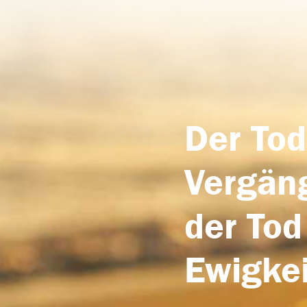
Der Tod
Vergäng
der Tod
Ewigkei