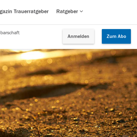
gazin Trauerratgeber
Ratgeber
barschaft
Anmelden
Zum
Abo