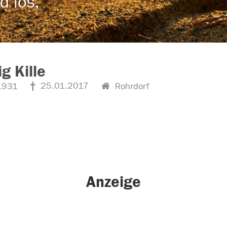
d los,
g Kille
25.01.2017
1931
Rohrdorf
Anzeige