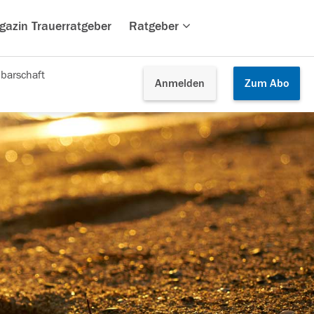
gazin Trauerratgeber
Ratgeber
barschaft
Anmelden
Zum
Abo