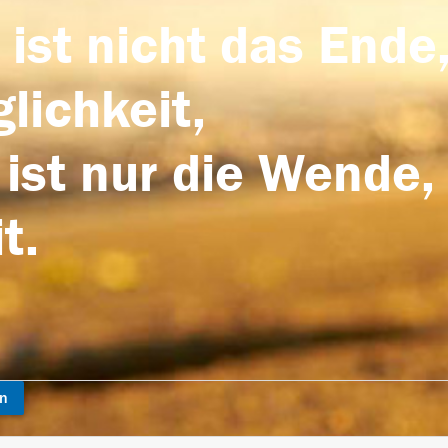
 ist nicht das Ende,
lichkeit,
 ist nur die Wende,
t.
en