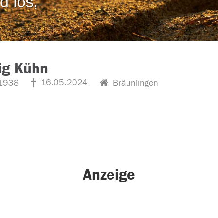
d los,
ig Kühn
16.05.2024
1938
Bräunlingen
Anzeige