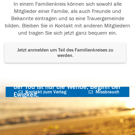
In einem Familienkreis können sich sowohl alle
Mitglieder einer Familie, als auch Freunde und
Bekannte eintragen und so eine Trauergemeinde
bilden. Bleiben Sie in Kontakt mit anderen Mitgliedern
und tragen Sie sich jetzt ganz bequem ein.
Jetzt anmelden um Teil des Familienkreises zu
werden.
Der Tod ist nicht das Ende, nicht die
Vergänglichkeit,
der Tod ist nur die Wende, Beginn der
Kontakt zum Verlag
Missbrauch
Ewigkeit.
aufnehmen
melden