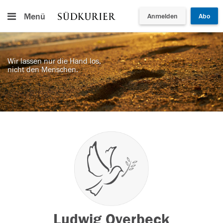
Menü
Anmelden
Abo
Wir lassen nur die Hand los,
nicht den Menschen.
Ludwig Overbeck