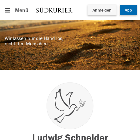
Menü
Anmelden
Abo
Wir lassen nur die Hand los,
nicht den Menschen.
Ludwig Schneider