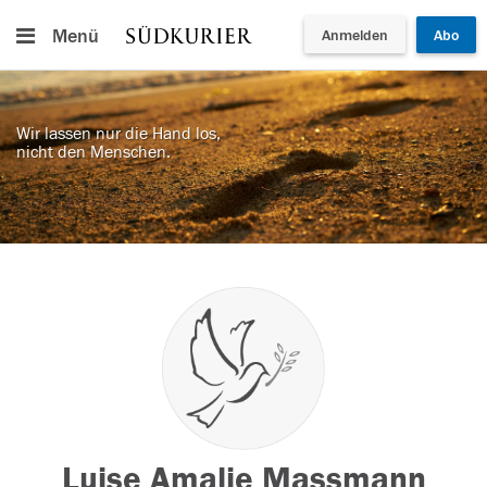
Menü
Anmelden
Abo
Wir lassen nur die Hand los,
nicht den Menschen.
Luise Amalie Massmann