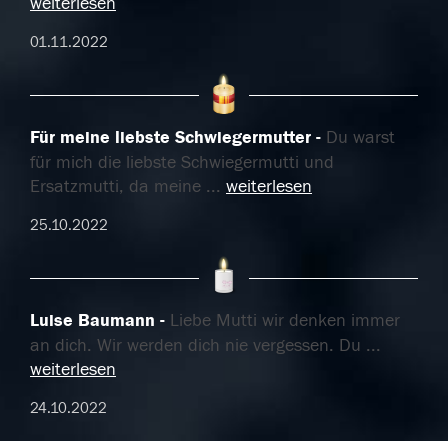
weiterlesen
01.11.2022
Für meine liebste Schwiegermutter
Du warst
für mich die liebste Schwiegermutti und
Ersatzmutti, da meine
...
weiterlesen
25.10.2022
Luise Baumann
Liebe Mutti wir denken immer
an dich. Wir werden dich nie vergessen. Du
...
weiterlesen
24.10.2022