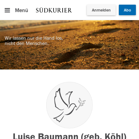
Menü
Anmelden
Abo
Wir lassen nur die Hand los,
nicht den Menschen.
Luise Baumann (geb. Köhl)