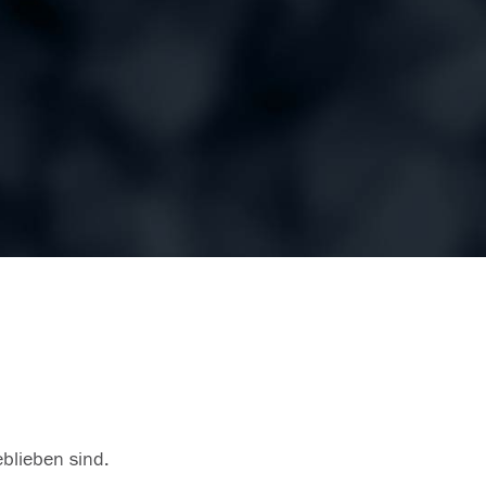
eblieben sind.