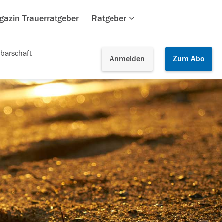
gazin Trauerratgeber
Ratgeber
barschaft
Anmelden
Zum
Abo