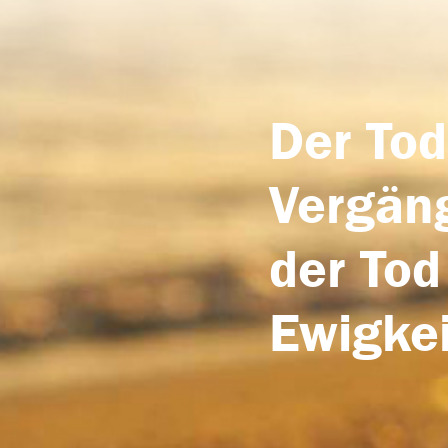
Der Tod
Vergäng
der Tod
Ewigkei