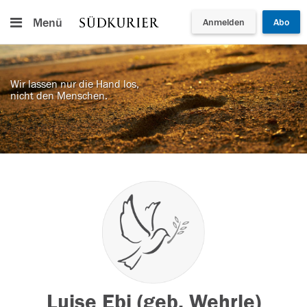
Menü
Anmelden
Abo
Wir lassen nur die Hand los,
nicht den Menschen.
Luise Ebi (geb. Wehrle)