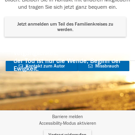
und tragen Sie sich jetzt ganz bequem ein.
Jetzt anmelden um Teil des Familienkreises zu
werden.
Der Tod ist nicht das Ende, nicht die
Vergänglichkeit,
der Tod ist nur die Wende, Beginn der
Kontakt zum Autor
Missbrauch
Ewigkeit.
aufnehmen
melden
Barriere melden
I
Accessibility-Modus aktivieren
m