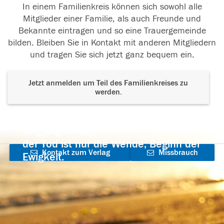
In einem Familienkreis können sich sowohl alle
Mitglieder einer Familie, als auch Freunde und
Bekannte eintragen und so eine Trauergemeinde
bilden. Bleiben Sie in Kontakt mit anderen Mitgliedern
und tragen Sie sich jetzt ganz bequem ein.
Jetzt anmelden um Teil des Familienkreises zu
werden.
Der Tod ist nicht das Ende, nicht die
Vergänglichkeit,
der Tod ist nur die Wende, Beginn der
Kontakt zum Verlag
Missbrauch
Ewigkeit.
aufnehmen
melden