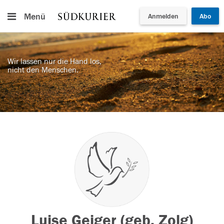
Menü
Anmelden
Abo
Wir lassen nur die Hand los,
nicht den Menschen.
Luise Geiger (geb. Zolg)