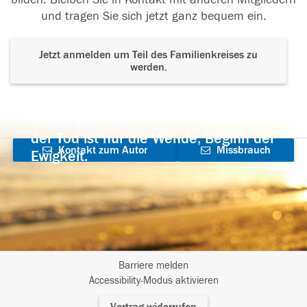
und tragen Sie sich jetzt ganz bequem ein.
Jetzt anmelden um Teil des Familienkreises zu
werden.
Der Tod ist nicht das Ende, nicht die
Vergänglichkeit,
der Tod ist nur die Wende, Beginn der
Kontakt zum Autor
Missbrauch
Ewigkeit.
aufnehmen
melden
Barriere melden
I
Accessibility-Modus aktivieren
m