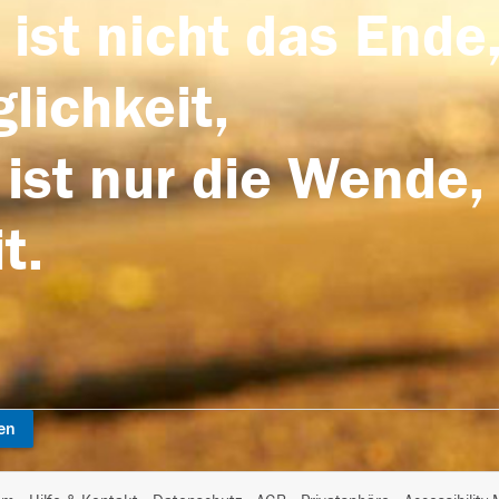
 ist nicht das Ende,
lichkeit,
 ist nur die Wende,
t.
en