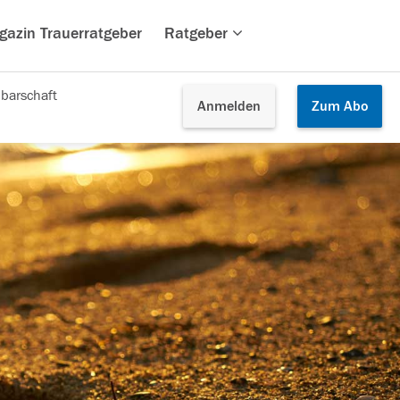
gazin Trauerratgeber
Ratgeber
barschaft
Anmelden
Zum
Abo