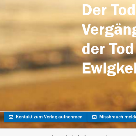
Der Tod
Vergäng
der Tod
Ewigkei
Kontakt zum Verlag aufnehmen
Missbrauch meld