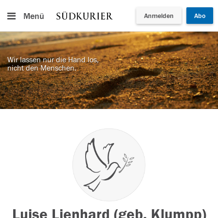
Menü
Anmelden
Abo
Wir lassen nur die Hand los,
nicht den Menschen.
Luise Lienhard (geb. Klumpp)