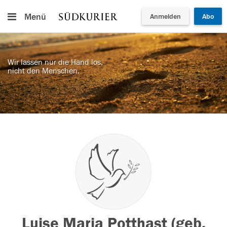
Menü
Anmelden
Abo
Wir lassen nur die Hand los,
nicht den Menschen.
Luise Maria Potthast (geb.