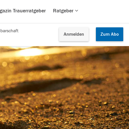
gazin Trauerratgeber
Ratgeber
barschaft
Anmelden
Zum
Abo