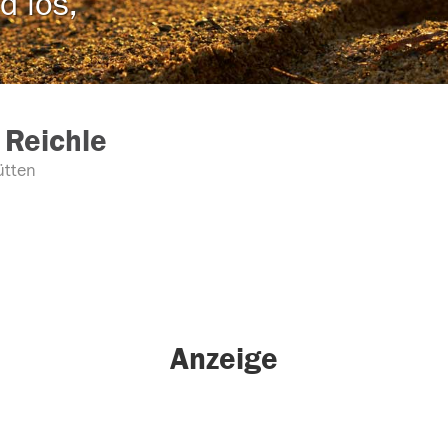
d los,
 Reichle
tten
Anzeige