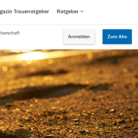
gazin Trauerratgeber
Ratgeber
barschaft
Anmelden
Zum
Abo