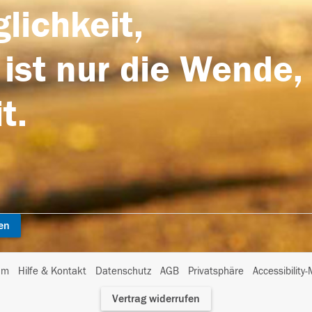
lichkeit,
 ist nur die Wende,
t.
en
I
um
Hilfe & Kontakt
Datenschutz
AGB
Privatsphäre
Accessibility
m
Vertrag widerrufen
A