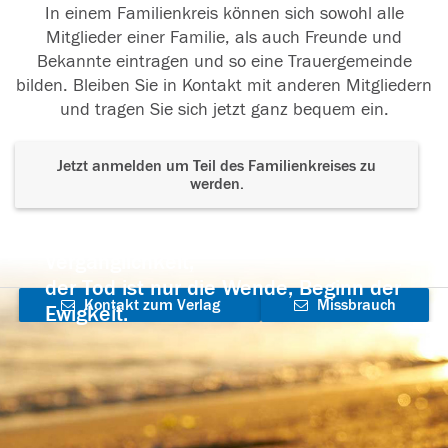
In einem Familienkreis können sich sowohl alle
Mitglieder einer Familie, als auch Freunde und
Bekannte eintragen und so eine Trauergemeinde
bilden. Bleiben Sie in Kontakt mit anderen Mitgliedern
und tragen Sie sich jetzt ganz bequem ein.
Jetzt anmelden um Teil des Familienkreises zu
werden.
Der Tod ist nicht das Ende, nicht die
Vergänglichkeit,
der Tod ist nur die Wende, Beginn der
Kontakt zum Verlag
Missbrauch
Ewigkeit.
aufnehmen
melden