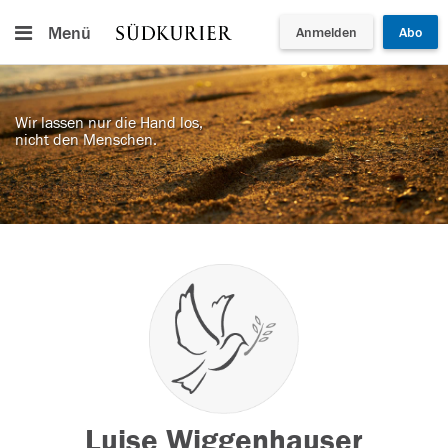
Menü
Anmelden
Abo
Wir lassen nur die Hand los,
nicht den Menschen.
Luise Wiggenhauser