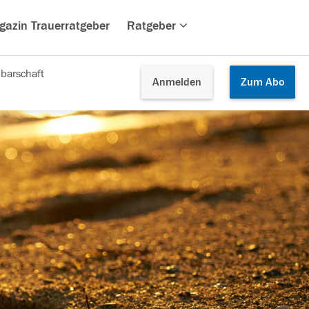
gazin Trauerratgeber
Ratgeber
barschaft
Anmelden
Zum
Abo