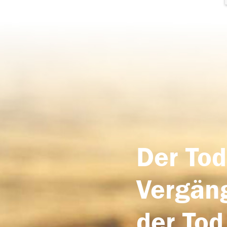
Der Tod
Vergäng
der Tod