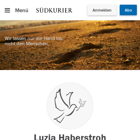
Menü
Anmelden
Abo
Wir lassen nur die Hand los,
nicht den Menschen.
Luzia Haberstroh