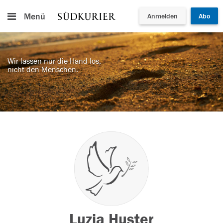
Menü
Anmelden
Abo
Wir lassen nur die Hand los,
nicht den Menschen.
Luzia Huster