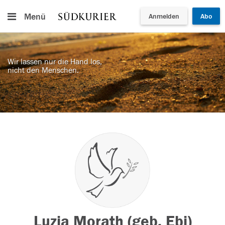
Menü
Anmelden
Abo
Wir lassen nur die Hand los,
nicht den Menschen.
Luzia Morath (geb. Ebi)