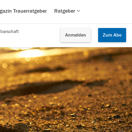
gazin Trauerratgeber
Ratgeber
barschaft
Anmelden
Zum
Abo