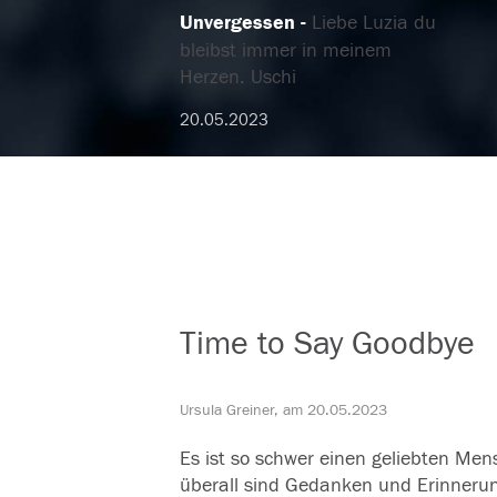
Unvergessen
Liebe Luzia du
bleibst immer in meinem
Herzen. Uschi
20.05.2023
Time to Say Goodbye
Ursula Greiner, am 20.05.2023
Es ist so schwer einen geliebten Men
überall sind Gedanken und Erinneru