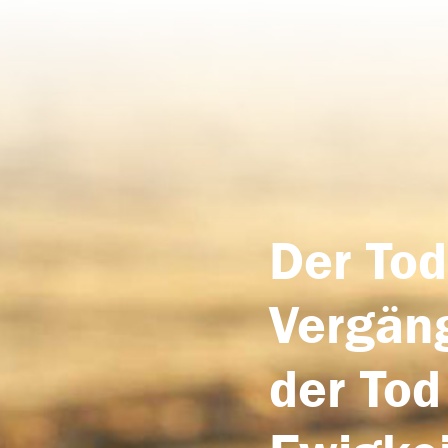
Der Tod
Vergäng
der Tod