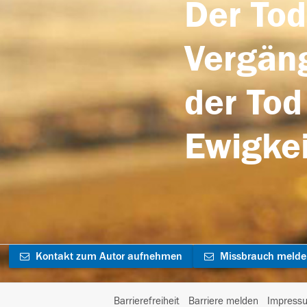
Der Tod
Vergäng
der Tod
Ewigkei
Kontakt zum Autor aufnehmen
Missbrauch meld
Barrierefreiheit
Barriere melden
Impress