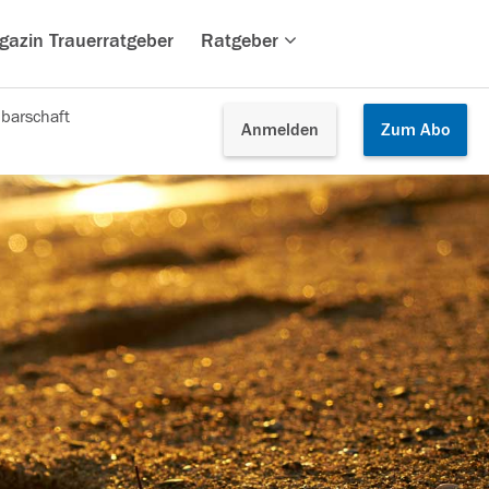
gazin Trauerratgeber
Ratgeber
barschaft
Anmelden
Zum
Abo