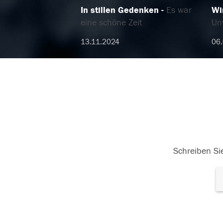
In stillen Gedenken
Es war
Wi
eine schöne Zeit
Un
13.11.2024
06.
Schreiben Sie