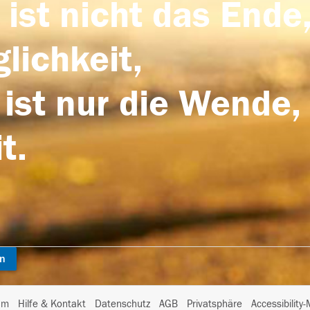
 ist nicht das Ende,
lichkeit,
 ist nur die Wende,
t.
en
I
um
Hilfe & Kontakt
Datenschutz
AGB
Privatsphäre
Accessibility